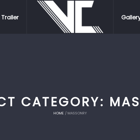
Trailer
Galler
CT CATEGORY:
MAS
HOME
/
MASSONRY