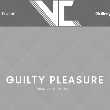
Trailer
Galler
GUILTY PLEASURE
HOME
/
GUILTY PLEASURE