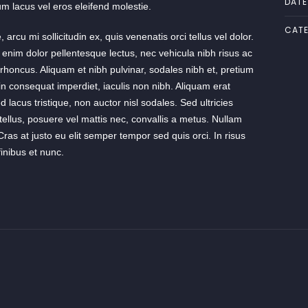
DATE
um lacus vel eros eleifend molestie.
CATE
 arcu mi sollicitudin ex, quis venenatis orci tellus vel dolor.
, enim dolor pellentesque lectus, nec vehicula nibh risus ac
 rhoncus. Aliquam et nibh pulvinar, sodales nibh et, pretium
consequat imperdiet, iaculis non nibh. Aliquam erat
 lacus tristique, non auctor nisl sodales. Sed ultricies
si tellus, posuere vel mattis nec, convallis a metus. Nullam
Cras at justo eu elit semper tempor sed quis orci. In risus
nibus et nunc.