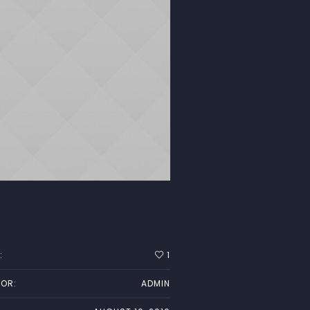
:
1
OR:
ADMIN