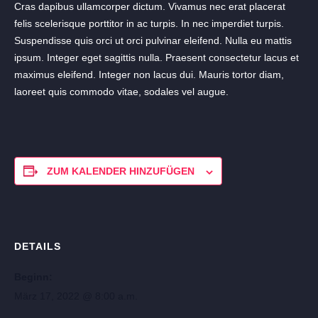
Cras dapibus ullamcorper dictum. Vivamus nec erat placerat
felis scelerisque porttitor in ac turpis. In nec imperdiet turpis.
Suspendisse quis orci ut orci pulvinar eleifend. Nulla eu mattis
ipsum. Integer eget sagittis nulla. Praesent consectetur lacus et
maximus eleifend. Integer non lacus dui. Mauris tortor diam,
laoreet quis commodo vitae, sodales vel augue.
ZUM KALENDER HINZUFÜGEN
DETAILS
Beginn:
März 17, 2022 @ 8:00 a.m.