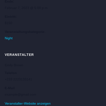
Ende:
Februar 7, 2023 @ 5:00 p.m.
Eintritt:
$150
Veranstaltungskategorie:
Night
VERANSTALTER
Emily Brown
Telefon
+233 2223133141
E-Mail
example@gmail.com
Veranstalter-Website anzeigen