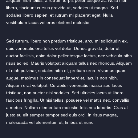
aliquam nibh tellus, a rutrum turpis pellentesque ac. Nulla nibh
libero, tincidunt cursus gravida ut, sodales ut magna. Sed
sodales libero sapien, et rutrum mi placerat eget. Nulla
vestibulum lacus vel eros eleifend molestie.
Sed rutrum, libero non pretium tristique, arcu mi sollicitudin ex,
quis venenatis orci tellus vel dolor. Donec gravida, dolor ut
auctor facilisis, enim dolor pellentesque lectus, nec vehicula nibh
risus ac leo. Mauris volutpat aliquam tellus nec rhoncus. Aliquam
et nibh pulvinar, sodales nibh et, pretium urna. Vivamus quam
augue, maximus in consequat imperdiet, iaculis non nibh.
Aliquam erat volutpat. Curabitur venenatis massa sed lacus
tristique, non auctor nisl sodales. Sed ultricies lacus ut libero
faucibus fringilla. Ut nisi tellus, posuere vel mattis nec, convallis
a metus. Nullam elementum molestie felis nec lobortis. Cras at
justo eu elit semper tempor sed quis orci. In risus magna,
malesuada vel elementum ut, finibus et nunc.