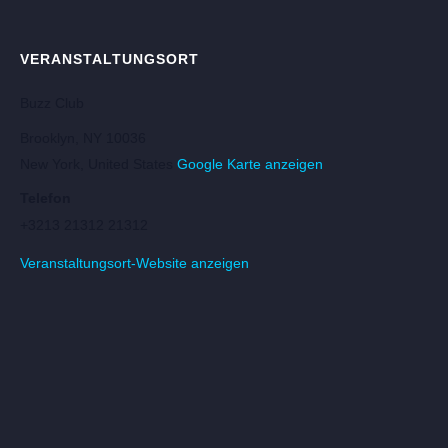
VERANSTALTUNGSORT
Buzz Club
Brooklyn, NY 10036
New York
,
United States
Google Karte anzeigen
Telefon
+3213 21312 21312
Veranstaltungsort-Website anzeigen