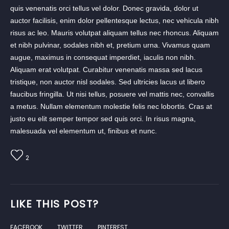
quis venenatis orci tellus vel dolor. Donec gravida, dolor ut
auctor facilisis, enim dolor pellentesque lectus, nec vehicula nibh
risus ac leo. Mauris volutpat aliquam tellus nec rhoncus. Aliquam
et nibh pulvinar, sodales nibh et, pretium urna. Vivamus quam
augue, maximus in consequat imperdiet, iaculis non nibh.
Aliquam erat volutpat. Curabitur venenatis massa sed lacus
tristique, non auctor nisl sodales. Sed ultricies lacus ut libero
faucibus fringilla. Ut nisi tellus, posuere vel mattis nec, convallis
a metus. Nullam elementum molestie felis nec lobortis. Cras at
justo eu elit semper tempor sed quis orci. In risus magna,
malesuada vel elementum ut, finibus et nunc.
2
LIKE THIS POST?
FACEBOOK
TWITTER
PINTEREST